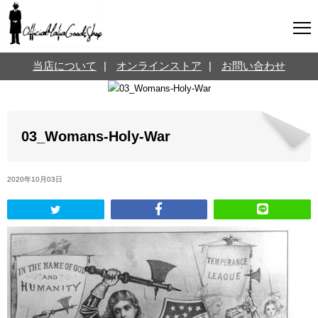
マフィアグッズ専門店について
当店について
|
オンラインストア
|
お問い合わせ
SNS
オンラインストア
お問い合わせ
Twitterはこちら @jpmeyerlanskytm
言葉のお医者さん
03_Womans-Holy-War
カテゴリ
2020年10月03日
お知らせ
マフィアの小話
三分で学ぶマフィア暗黒史
名言・悩み相談
映画・ドラマ紹介
映画雑学
時事ニュース
書籍紹介