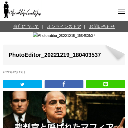
マフィアグッズ専門店について
当店について
|
オンラインストア
|
お問い合わせ
SNS
オンラインストア
お問い合わせ
Twitterはこちら @jpmeyerlanskytm
言葉のお医者さん
PhotoEditor_20221219_180403537
カテゴリ
2022年12月19日
お知らせ
マフィアの小話
三分で学ぶマフィア暗黒史
名言・悩み相談
映画・ドラマ紹介
映画雑学
時事ニュース
書籍紹介