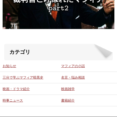
ABOUT US
当店の紹介
オンラインストア
カテゴリ
お問い合わせ
お知らせ
マフィアの小話
三分で学ぶマフィア暗黒史
名言・悩み相談
映画・ドラマ紹介
映画雑学
時事ニュース
書籍紹介