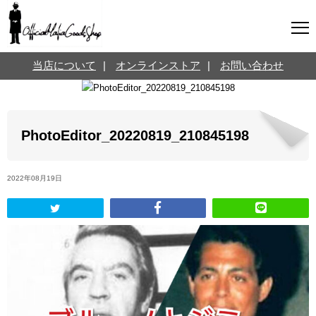
マフィアグッズ専門店について
当店について
|
オンラインストア
|
お問い合わせ
SNS
オンラインストア
お問い合わせ
Twitterはこちら @jpmeyerlanskytm
言葉のお医者さん
PhotoEditor_20220819_210845198
カテゴリ
2022年08月19日
お知らせ
マフィアの小話
三分で学ぶマフィア暗黒史
名言・悩み相談
映画・ドラマ紹介
映画雑学
時事ニュース
書籍紹介