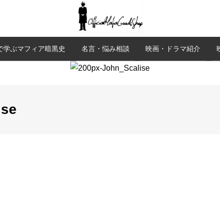
で学ぶマフィア暗黒史
名言・悩み相談
映画・ドラマ紹介
ise