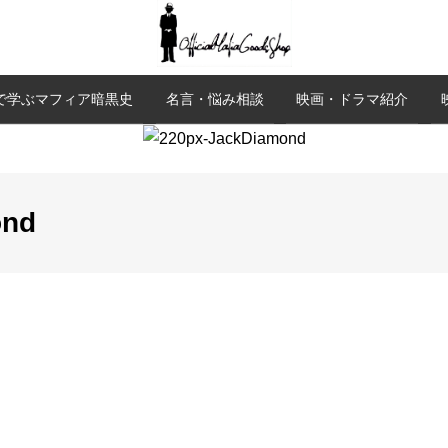
で学ぶマフィア暗黒史
名言・悩み相談
映画・ドラマ紹介
ond