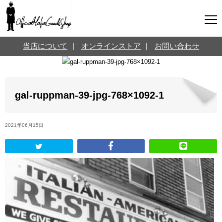
マフィアグッズ専門店について
当店について
|
オンラインストア
|
お問い合わせ
SNS
オンラインストア
お問い合わせ
Twitterはこちら @jpmeyerlanskytm
言葉のお医者さん
gal-ruppman-39-jpg-768×1092-1
カテゴリ
2021年06月15日
お知らせ
マフィアの小話
三分で学ぶマフィア暗黒史
名言・悩み相談
映画・ドラマ紹介
映画雑学
時事ニュース
書籍紹介