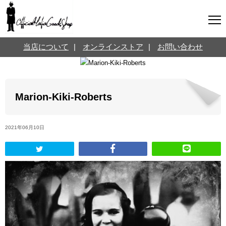
マフィアグッズ専門店について
当店について
|
オンラインストア
|
お問い合わせ
SNS
オンラインストア
お問い合わせ
Twitterはこちら @jpmeyerlanskytm
言葉のお医者さん
Marion-Kiki-Roberts
カテゴリ
2021年06月10日
お知らせ
マフィアの小話
三分で学ぶマフィア暗黒史
名言・悩み相談
映画・ドラマ紹介
映画雑学
時事ニュース
書籍紹介