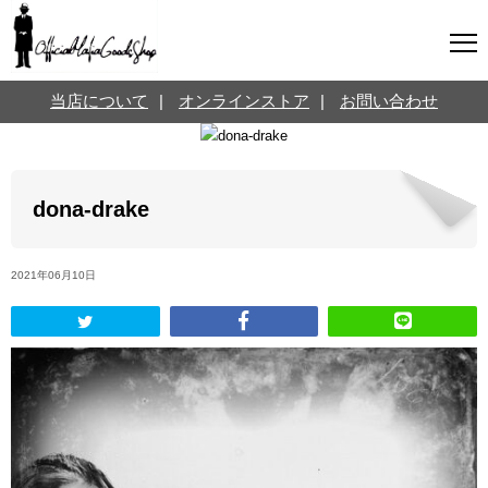
マフィアグッズ専門店について
当店について
|
オンラインストア
|
お問い合わせ
SNS
オンラインストア
お問い合わせ
Twitterはこちら @jpmeyerlanskytm
言葉のお医者さん
dona-drake
カテゴリ
2021年06月10日
お知らせ
マフィアの小話
三分で学ぶマフィア暗黒史
名言・悩み相談
映画・ドラマ紹介
映画雑学
時事ニュース
書籍紹介