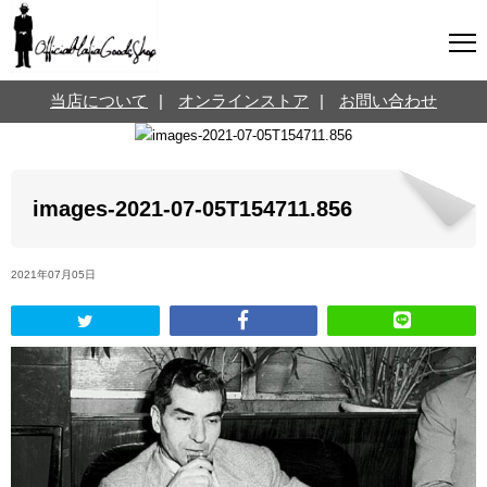
マフィアグッズ専門店について
当店について
|
オンラインストア
|
お問い合わせ
SNS
オンラインストア
お問い合わせ
Twitterはこちら @jpmeyerlanskytm
言葉のお医者さん
images-2021-07-05T154711.856
カテゴリ
2021年07月05日
お知らせ
マフィアの小話
三分で学ぶマフィア暗黒史
名言・悩み相談
映画・ドラマ紹介
映画雑学
時事ニュース
書籍紹介