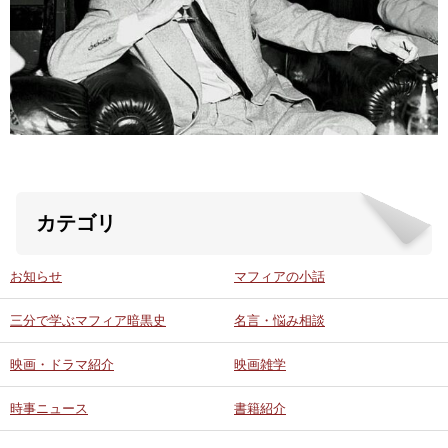
ABOUT US
当店の紹介
オンラインストア
お問い合わせ
カテゴリ
お知らせ
マフィアの小話
三分で学ぶマフィア暗黒史
名言・悩み相談
映画・ドラマ紹介
映画雑学
時事ニュース
書籍紹介