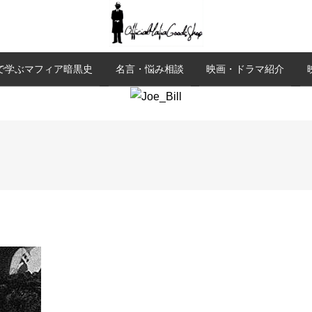
で学ぶマフィア暗黒史
名言・悩み相談
映画・ドラマ紹介