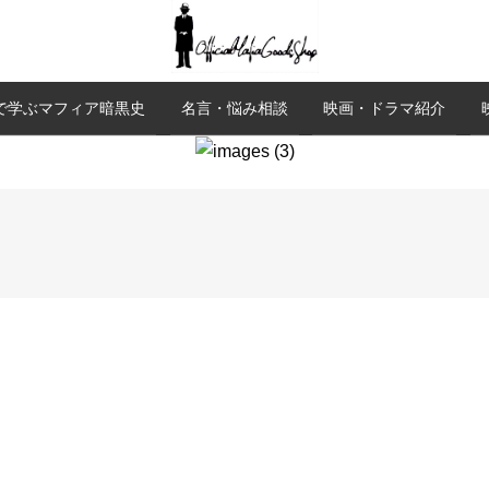
で学ぶマフィア暗黒史
名言・悩み相談
映画・ドラマ紹介