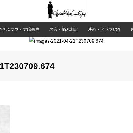
で学ぶマフィア暗黒史
名言・悩み相談
映画・ドラマ紹介
21T230709.674