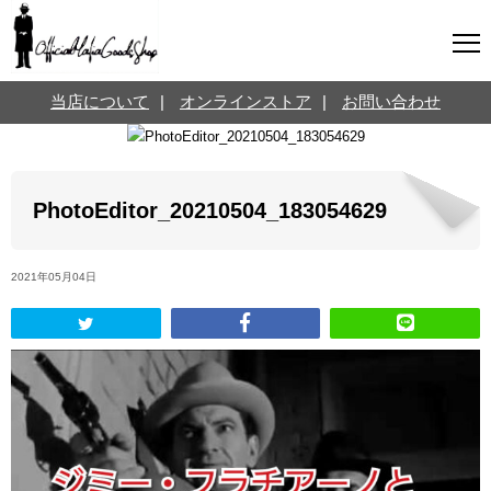
マフィアグッズ専門店について
当店について
|
オンラインストア
|
お問い合わせ
SNS
オンラインストア
お問い合わせ
Twitterはこちら @jpmeyerlanskytm
言葉のお医者さん
PhotoEditor_20210504_183054629
カテゴリ
2021年05月04日
お知らせ
マフィアの小話
三分で学ぶマフィア暗黒史
名言・悩み相談
映画・ドラマ紹介
映画雑学
時事ニュース
書籍紹介