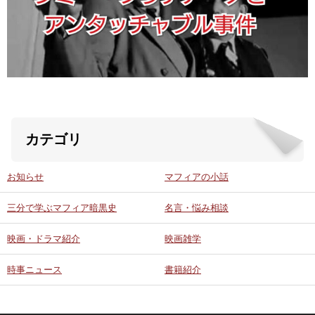
ABOUT US
当店の紹介
オンラインストア
カテゴリ
お問い合わせ
お知らせ
マフィアの小話
三分で学ぶマフィア暗黒史
名言・悩み相談
映画・ドラマ紹介
映画雑学
時事ニュース
書籍紹介