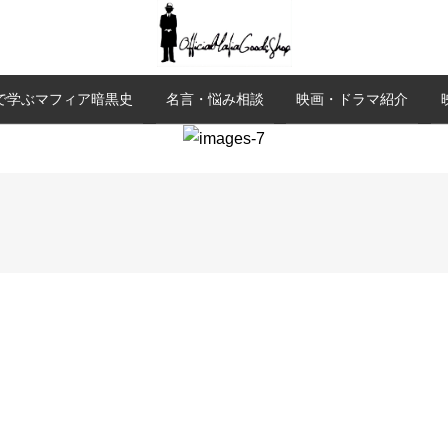
で学ぶマフィア暗黒史
名言・悩み相談
映画・ドラマ紹介