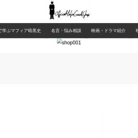
で学ぶマフィア暗黒史
名言・悩み相談
映画・ドラマ紹介