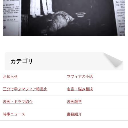
ABOUT US
当店の紹介
オンラインストア
お問い合わせ
カテゴリ
お知らせ
マフィアの小話
三分で学ぶマフィア暗黒史
名言・悩み相談
映画・ドラマ紹介
映画雑学
時事ニュース
書籍紹介