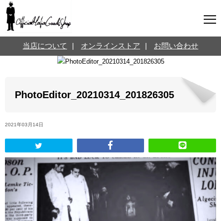
マフィアグッズ専門店について
当店について
|
オンラインストア
|
お問い合わせ
SNS
オンラインストア
お問い合わせ
Twitterはこちら @jpmeyerlanskytm
言葉のお医者さん
PhotoEditor_20210314_201826305
カテゴリ
2021年03月14日
お知らせ
マフィアの小話
三分で学ぶマフィア暗黒史
名言・悩み相談
映画・ドラマ紹介
映画雑学
時事ニュース
書籍紹介