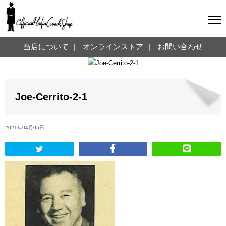
マフィアグッズ専門店について
当店について
|
オンラインストア
|
お問い合わせ
SNS
オンラインストア
お問い合わせ
Twitterはこちら @jpmeyerlanskytm
言葉のお医者さん
Joe-Cerrito-2-1
カテゴリ
2021年04月05日
お知らせ
マフィアの小話
三分で学ぶマフィア暗黒史
名言・悩み相談
映画・ドラマ紹介
映画雑学
時事ニュース
書籍紹介