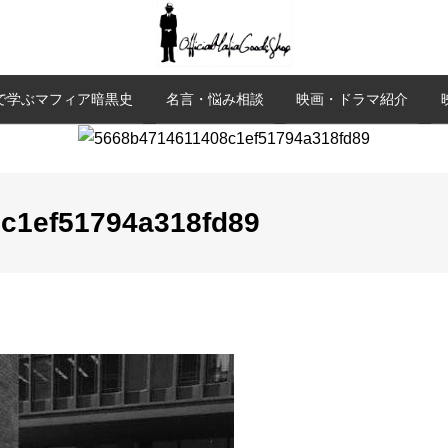
で学ぶマフィア暗黒史
名言・悩み相談
映画・ドラマ紹介
c1ef51794a318fd89