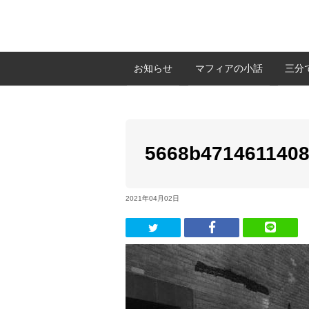
お知らせ
マフィアの小話
三分
5668b4714611408
2021年04月02日