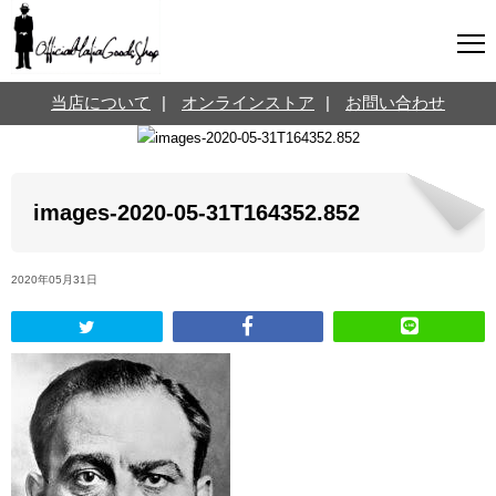
マフィアグッズ専門店について
当店について
|
オンラインストア
|
お問い合わせ
SNS
オンラインストア
お問い合わせ
Twitterはこちら @jpmeyerlanskytm
言葉のお医者さん
images-2020-05-31T164352.852
カテゴリ
2020年05月31日
お知らせ
マフィアの小話
三分で学ぶマフィア暗黒史
名言・悩み相談
映画・ドラマ紹介
映画雑学
時事ニュース
書籍紹介