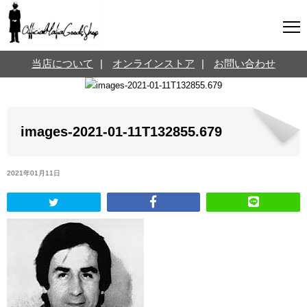
マフィアグッズ専門店について
当店について
|
オンラインストア
|
お問い合わせ
SNS
オンラインストア
お問い合わせ
Twitterはこちら @jpmeyerlanskytm
言葉のお医者さん
images-2021-01-11T132855.679
カテゴリ
2021年01月11日
お知らせ
マフィアの小話
三分で学ぶマフィア暗黒史
名言・悩み相談
映画・ドラマ紹介
映画雑学
時事ニュース
書籍紹介