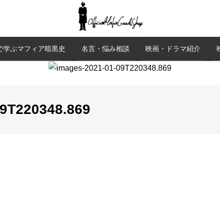
で学ぶマフィア暗黒史
名言・悩み相談
映画・ドラマ紹介
09T220348.869