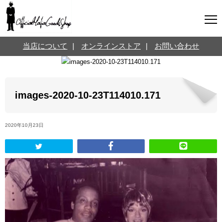
マフィアグッズ専門店について
当店について
|
オンラインストア
|
お問い合わせ
SNS
オンラインストア
お問い合わせ
Twitterはこちら @jpmeyerlanskytm
言葉のお医者さん
images-2020-10-23T114010.171
カテゴリ
2020年10月23日
お知らせ
マフィアの小話
三分で学ぶマフィア暗黒史
名言・悩み相談
映画・ドラマ紹介
映画雑学
時事ニュース
書籍紹介