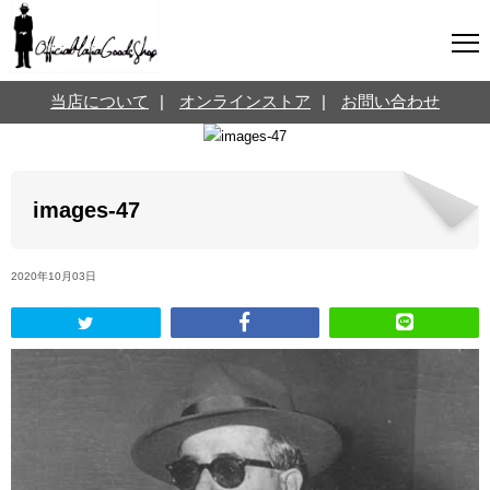
マフィアグッズ専門店について
当店について
|
オンラインストア
|
お問い合わせ
SNS
オンラインストア
お問い合わせ
Twitterはこちら @jpmeyerlanskytm
言葉のお医者さん
images-47
カテゴリ
2020年10月03日
お知らせ
マフィアの小話
三分で学ぶマフィア暗黒史
名言・悩み相談
映画・ドラマ紹介
映画雑学
時事ニュース
書籍紹介