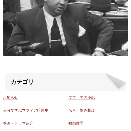
ABOUT US
当店の紹介
オンラインストア
お問い合わせ
カテゴリ
お知らせ
マフィアの小話
三分で学ぶマフィア暗黒史
名言・悩み相談
映画・ドラマ紹介
映画雑学