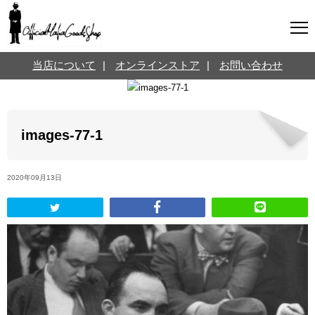
マフィアグッズ専門店について
当店について
|
オンラインストア
|
お問い合わせ
SNS
オンラインストア
お問い合わせ
Twitterはこちら @jpmeyerlanskytm
言葉のお医者さん
images-77-1
カテゴリ
2020年09月13日
お知らせ
マフィアの小話
三分で学ぶマフィア暗黒史
名言・悩み相談
映画・ドラマ紹介
映画雑学
時事ニュース
書籍紹介