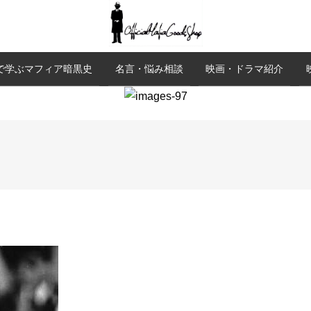
で学ぶマフィア暗黒史
名言・悩み相談
映画・ドラマ紹介