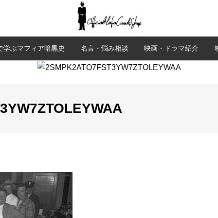
で学ぶマフィア暗黒史
名言・悩み相談
映画・ドラマ紹介
T3YW7ZTOLEYWAA