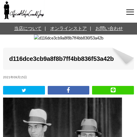
マフィアグッズ専門店について
当店について
|
オンラインストア
|
お問い合わせ
SNS
オンラインストア
お問い合わせ
Twitterはこちら @jpmeyerlanskytm
言葉のお医者さん
d116dce3cb9a8f8b7ff4bb836f53a42b
カテゴリ
2021年09月15日
お知らせ
マフィアの小話
三分で学ぶマフィア暗黒史
名言・悩み相談
映画・ドラマ紹介
映画雑学
時事ニュース
書籍紹介