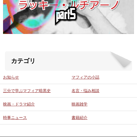
ABOUT US
当店の紹介
オンラインストア
カテゴリ
お問い合わせ
お知らせ
マフィアの小話
三分で学ぶマフィア暗黒史
名言・悩み相談
映画・ドラマ紹介
映画雑学
時事ニュース
書籍紹介