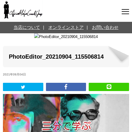
マフィアグッズ専門店について
当店について
|
オンラインストア
|
お問い合わせ
SNS
オンラインストア
お問い合わせ
Twitterはこちら @jpmeyerlanskytm
言葉のお医者さん
PhotoEditor_20210904_115506814
カテゴリ
2021年09月04日
お知らせ
マフィアの小話
三分で学ぶマフィア暗黒史
名言・悩み相談
映画・ドラマ紹介
映画雑学
時事ニュース
書籍紹介