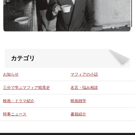
ABOUT US
当店の紹介
オンラインストア
カテゴリ
お問い合わせ
お知らせ
マフィアの小話
三分で学ぶマフィア暗黒史
名言・悩み相談
映画・ドラマ紹介
映画雑学
時事ニュース
書籍紹介