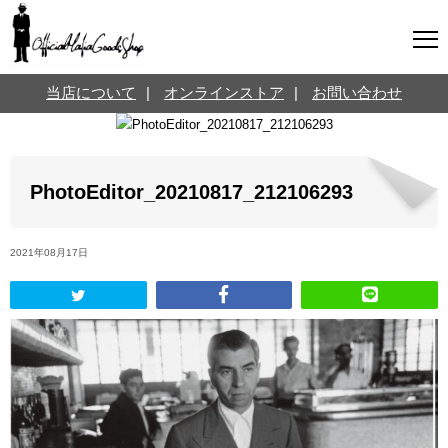
マフィアグッズ専門店について
当店について
|
オンラインストア
|
お問い合わせ
SNS
オンラインストア
お問い合わせ
Twitterはこちら @jpmeyerlanskytm
言葉のお医者さん
PhotoEditor_20210817_212106293
カテゴリ
2021年08月17日
お知らせ
マフィアの小話
三分で学ぶマフィア暗黒史
名言・悩み相談
映画・ドラマ紹介
映画雑学
時事ニュース
書籍紹介