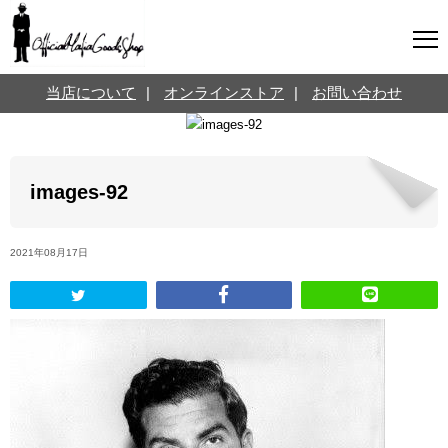
マフィアグッズ専門店について
当店について
|
オンラインストア
|
お問い合わせ
SNS
オンラインストア
お問い合わせ
Twitterはこちら @jpmeyerlanskytm
言葉のお医者さん
images-92
カテゴリ
2021年08月17日
お知らせ
マフィアの小話
三分で学ぶマフィア暗黒史
名言・悩み相談
映画・ドラマ紹介
映画雑学
時事ニュース
書籍紹介