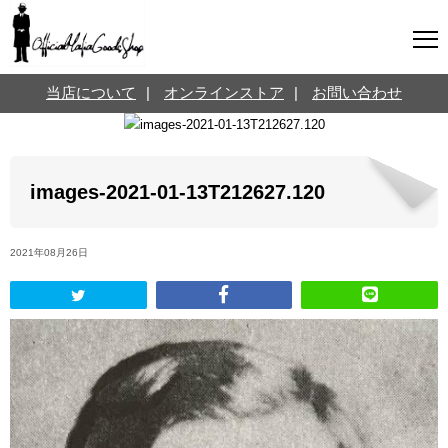
マフィアグッズ専門店について
当店について
|
オンラインストア
|
お問い合わせ
SNS
オンラインストア
お問い合わせ
Twitterはこちら @jpmeyerlanskytm
言葉のお医者さん
images-2021-01-13T212627.120
カテゴリ
2021年08月26日
お知らせ
マフィアの小話
三分で学ぶマフィア暗黒史
名言・悩み相談
映画・ドラマ紹介
映画雑学
時事ニュース
書籍紹介