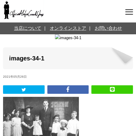
マフィアグッズ専門店について
当店について
|
オンラインストア
|
お問い合わせ
SNS
オンラインストア
お問い合わせ
Twitterはこちら @jpmeyerlanskytm
言葉のお医者さん
images-34-1
カテゴリ
2021年05月26日
お知らせ
マフィアの小話
三分で学ぶマフィア暗黒史
名言・悩み相談
映画・ドラマ紹介
映画雑学
時事ニュース
書籍紹介