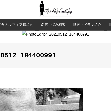
で学ぶマフィア暗黒史
名言・悩み相談
映画・ドラマ紹介
10512_184400991