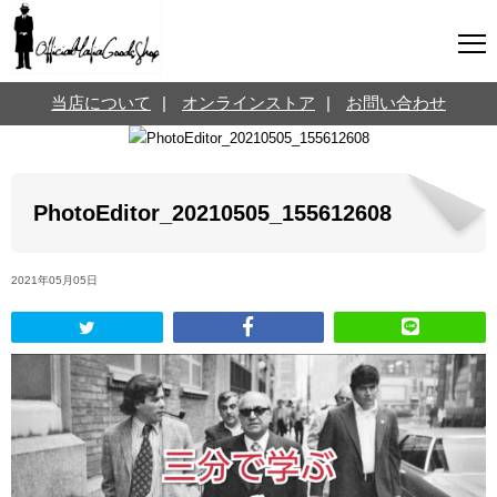
マフィアグッズ専門店について
当店について
|
オンラインストア
|
お問い合わせ
SNS
オンラインストア
お問い合わせ
Twitterはこちら @jpmeyerlanskytm
言葉のお医者さん
PhotoEditor_20210505_155612608
カテゴリ
2021年05月05日
お知らせ
マフィアの小話
三分で学ぶマフィア暗黒史
名言・悩み相談
映画・ドラマ紹介
映画雑学
時事ニュース
書籍紹介