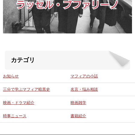
ABOUT US
当店の紹介
オンラインストア
カテゴリ
お問い合わせ
お知らせ
マフィアの小話
三分で学ぶマフィア暗黒史
名言・悩み相談
映画・ドラマ紹介
映画雑学
時事ニュース
書籍紹介