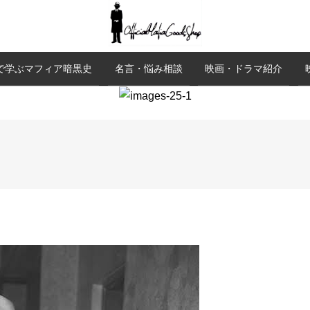
で学ぶマフィア暗黒史
名言・悩み相談
映画・ドラマ紹介