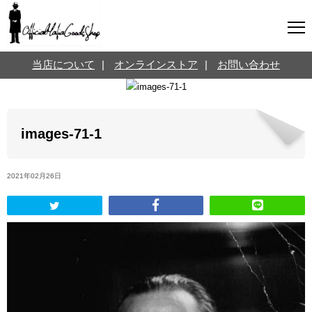
マフィアグッズ専門店について
当店について
|
オンラインストア
|
お問い合わせ
SNS
オンラインストア
お問い合わせ
Twitterはこちら @jpmeyerlanskytm
言葉のお医者さん
images-71-1
カテゴリ
2021年02月26日
お知らせ
マフィアの小話
三分で学ぶマフィア暗黒史
名言・悩み相談
映画・ドラマ紹介
映画雑学
時事ニュース
書籍紹介